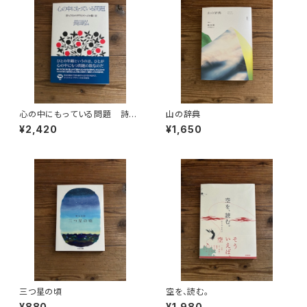
心の中にもっている問題 詩人
山の辞典
の父から子どもたちへの45篇の
¥2,420
¥1,650
詩
三つ星の頃
空を、読む。
¥880
¥1,980