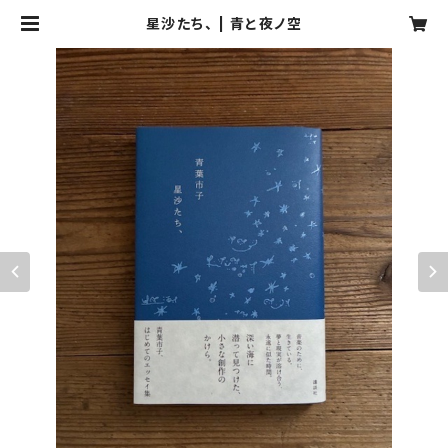
星沙たち、 | 青と夜ノ空