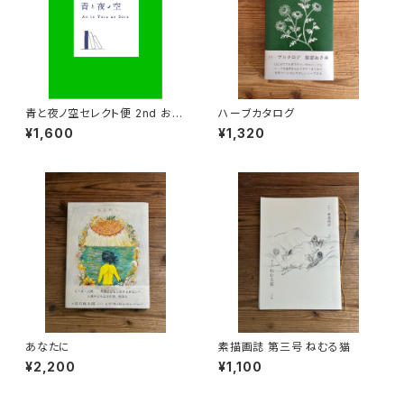
青と夜ノ空セレクト便 2nd おた
ハーブカタログ
めし
¥1,600
¥1,320
あなたに
素描画誌 第三号 ねむる猫
¥2,200
¥1,100