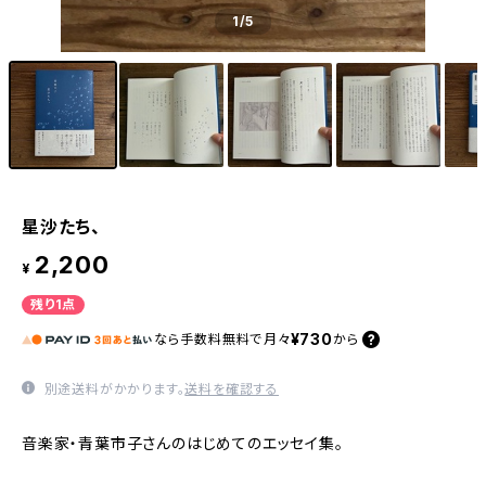
1
/5
星沙たち、
2,200
¥
残り1点
¥730
なら
手数料無料で
月々
から
別途送料がかかります。
送料を確認する
音楽家・青葉市子さんのはじめてのエッセイ集。