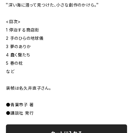
＂深い海に潜って見つけた、小さな創作のかけら。＂
<目次>
1 停泊する商店街
2 手のひらの地球儀
3 夢のありか
4 蠢く聲たち
5 春の枕
など
装幀は名久井直子さん。
●青葉市子 著
●講談社 発行