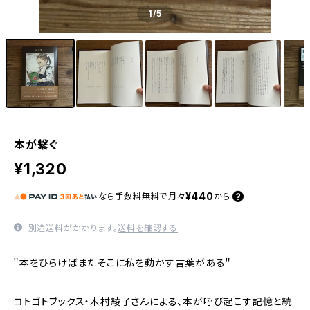
1
/5
本が繋ぐ
¥1,320
¥440
なら
手数料無料で
月々
から
別途送料がかかります。
送料を確認する
＂本をひらけばまたそこに私を動かす言葉がある＂
コトゴトブックス・木村綾子さんによる、本が呼び起こす記憶と続