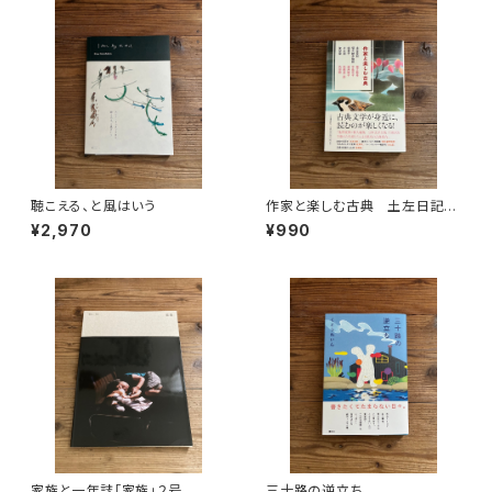
聴こえる、と風はいう
作家と楽しむ古典 土左日記
堤中納言物語 枕草子 方丈記 徒
¥2,970
¥990
然草
家族と一年誌「家族」２号
三十路の逆立ち