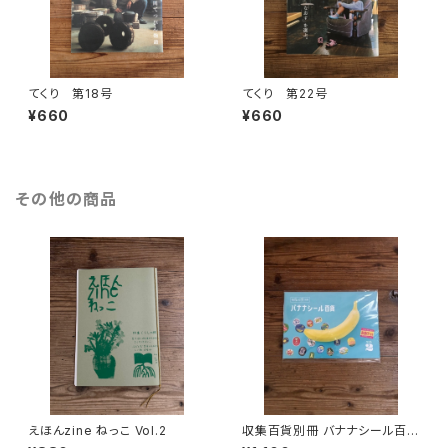
てくり 第18号
てくり 第22号
¥660
¥660
その他の商品
えほんzine ねっこ Vol.2
収集百貨別冊 バナナシール百貨
vol.2