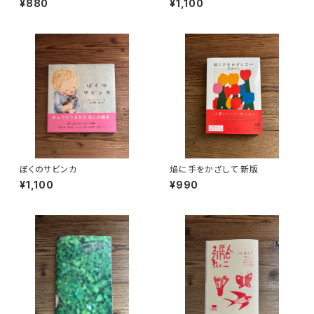
¥880
¥1,100
ぼくのサビンカ
焔に手をかざして 新版
¥1,100
¥990