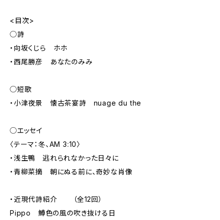
<目次>
◯詩
・向坂くじら ホホ
・西尾勝彦 あなたのみみ
◯短歌
・小津夜景 懐古茶宴詩 nuage du the
◯エッセイ
〈テーマ：冬、AM 3:10〉
・浅生鴨 逃れられなかった日々に
・青柳菜摘 朝にぬる前に、奇妙な肖像
・近現代詩紹介 （全12回）
Pippo 鱒色の風の吹き抜ける日