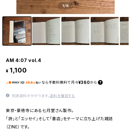
1
/6
AM 4:07 vol.4
1,100
¥
¥360
なら
手数料無料で
月々
から
別途送料がかかります。
送料を確認する
東京・豪徳寺にある七月堂さん製作。
「詩」と「エッセイ」そして「書店」をテーマに立ち上げた雑誌
（ZINE）です。