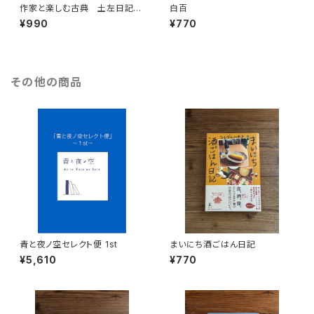
作家と楽しむ古典 土左日記
白百
堤中納言物語 枕草子 方丈記 徒
¥990
¥770
然草
その他の商品
青と夜ノ空セレクト便 1st
まいにち酒ごはん日記
¥5,610
¥770