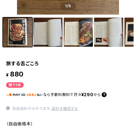
1
/5
旅する舌ごころ
880
¥
残り1点
¥290
なら
手数料無料で
月々
から
別途送料がかかります。
送料を確認する
（自由価格本）