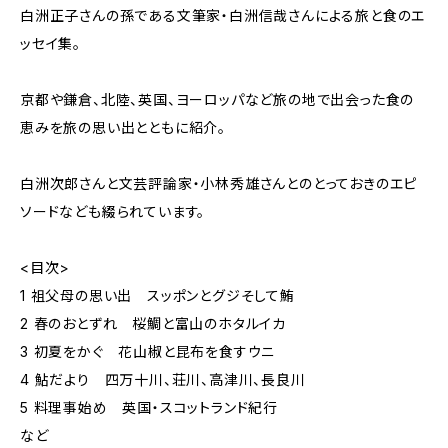
白洲正子さんの孫である文筆家・白洲信哉さんによる旅と食のエ
ッセイ集。
京都や鎌倉、北陸、英国、ヨーロッパなど旅の地で出会った食の
恵みを旅の思い出とともに紹介。
白洲次郎さんと文芸評論家・小林秀雄さんとのとっておきのエピ
ソードなども綴られています。
<目次>
1 祖父母の思い出 スッポンとグジそして鮪
2 春のおとずれ 桜鯛と富山のホタルイカ
3 初夏をかぐ 花山椒と昆布を食すウニ
4 鮎だより 四万十川、荘川、高津川、長良川
5 料理事始め 英国・スコットランド紀行
など