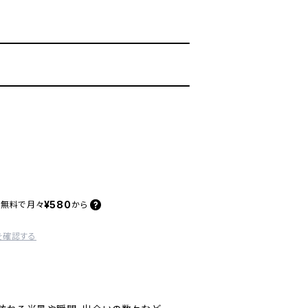
¥580
料無料で
月々
から
を確認する
＂