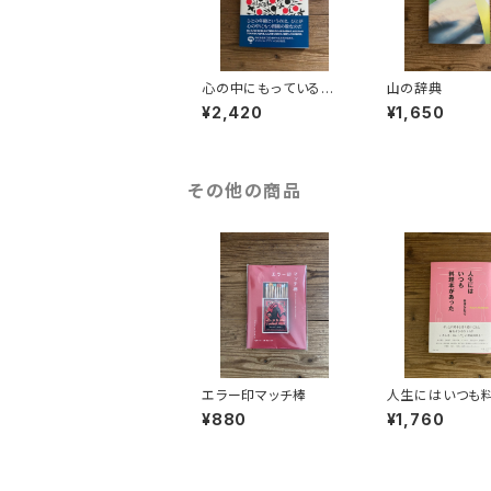
心の中にもっている問
山の辞典
題 詩人の父から子ど
¥2,420
¥1,650
もたちへの45篇の詩
その他の商品
エラー印マッチ棒
人生にはいつも
があった
¥880
¥1,760