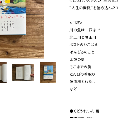
くどうれいんさんの「生活」
＂人生の機微＂を詰め込んだ
<目次>
川の魚は二匹まで
北上川と隅田川
ポストのひこばえ
ばんぢろのこと
太鼓の夏
そこまでの胸
とんぼの看取り
洗濯機とわたし
など
●くどうれいん 著