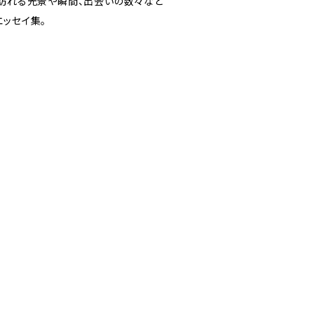
に訪れる光景や瞬間、出会いの数々など
エッセイ集。