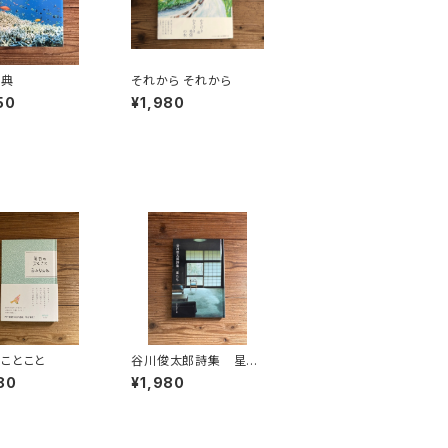
辞典
それから それから
50
¥1,980
ことこと
谷川俊太郎詩集 星た
ち
80
¥1,980