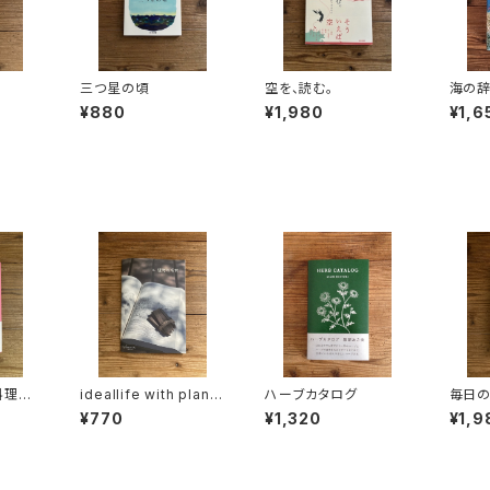
三つ星の頃
空を、読む。
海の
¥880
¥1,980
¥1,6
料理本
ideallife with plants
ハーブカタログ
毎日の
16
¥770
¥1,320
¥1,9