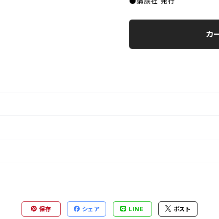
●講談社 発行
カ
保存
シェア
LINE
ポスト