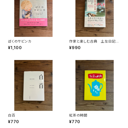
ぼくのサビンカ
作家と楽しむ古典 土左日記
堤中納言物語 枕草子 方丈記 徒
¥1,100
¥990
然草
白百
紅茶の時間
¥770
¥770