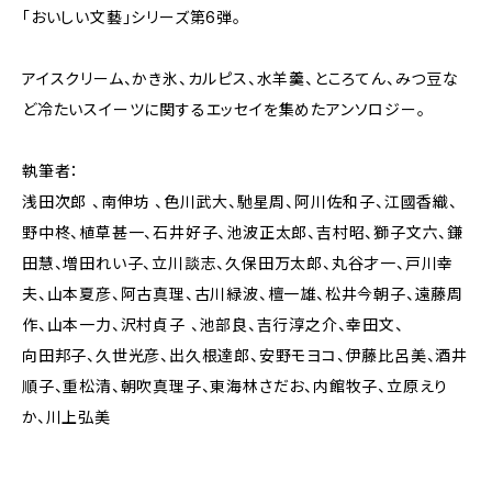
「おいしい文藝」シリーズ第6弾。
アイスクリーム、かき氷、カルピス、水羊羹、ところてん、みつ豆な
ど冷たいスイーツに関するエッセイを集めたアンソロジー。
執筆者：
浅田次郎 、南伸坊 、色川武大、馳星周、阿川佐和子、江國香織、
野中柊、植草甚一、石井好子、池波正太郎、吉村昭、獅子文六、鎌
田慧、増田れい子、立川談志、久保田万太郎、丸谷才一、戸川幸
夫、山本夏彦、阿古真理、古川緑波、檀一雄、松井今朝子、遠藤周
作、山本一力、沢村貞子 、池部良、吉行淳之介、幸田文、
向田邦子、久世光彦、出久根達郎、安野モヨコ、伊藤比呂美、酒井
順子、重松清、朝吹真理子、東海林さだお、内館牧子、立原えり
か、川上弘美