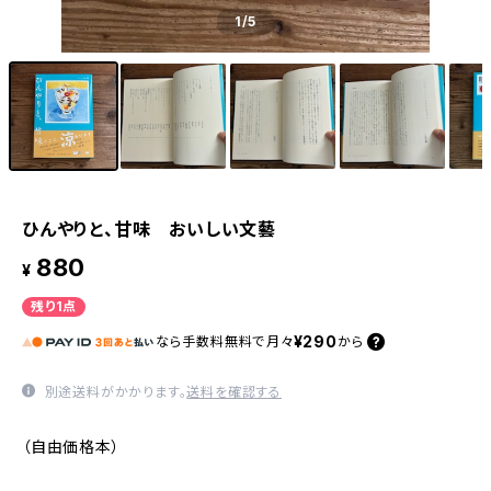
1
/5
ひんやりと、甘味 おいしい文藝
880
¥
残り1点
¥290
なら
手数料無料で
月々
から
別途送料がかかります。
送料を確認する
（自由価格本）