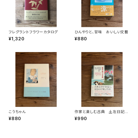
フレグラントフラワーカタログ
ひんやりと、甘味 おいしい文藝
¥1,320
¥880
こうちゃん
作家と楽しむ古典 土左日記
堤中納言物語 枕草子 方丈記 徒
¥880
¥990
然草