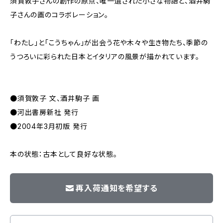
須賀敦子さんの創作の原点、唯一遺された小さな物語と、酒井駒
子さんの画のコラボレーション。
「わたし」と「こうちゃん」が出会う花や木々や生き物たち、季節の
うつろいに彩られた日本とイタリアの風景が描かれています。
●須賀敦子 文、酒井駒子 画
●河出書房新社 発行
●2004年3月初版 発行
本の状態：古本として良好な状態。
再入荷通知を希望する