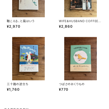
聴こえる、と風はいう
WIFE&HUSBAND COFFEEと
いう生き方 店をつくり、コーヒ
¥2,970
¥2,860
ーを淹れ、笑い合う。
三十路の逆立ち
つばさのおくりもの
¥1,760
¥770