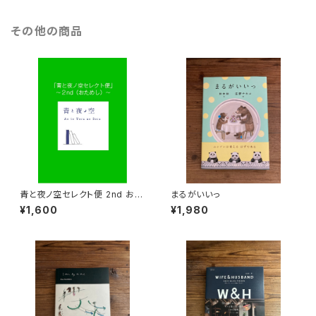
その他の商品
青と夜ノ空セレクト便 2nd おた
まるがいいっ
めし
¥1,600
¥1,980