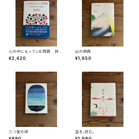
心の中にもっている問題 詩人
山の辞典
の父から子どもたちへの45篇の
¥2,420
¥1,650
詩
三つ星の頃
空を、読む。
¥880
¥1,980