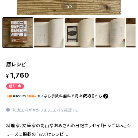
1
/5
暦レシピ
1,760
¥
残り1点
¥580
なら
手数料無料で
月々
から
別途送料がかかります。
送料を確認する
料理家、文筆家の高山なおみさんの日記エッセイ『日々ごはん』シ
リーズに掲載の「おまけレシピ」。