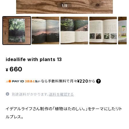
1
/5
ideallife with plants 13
660
¥
¥220
なら
手数料無料で
月々
から
別途送料がかかります。
送料を確認する
イデアルライフさん制作の「植物はたのしい。」をテーマにしたリト
ルプレス。