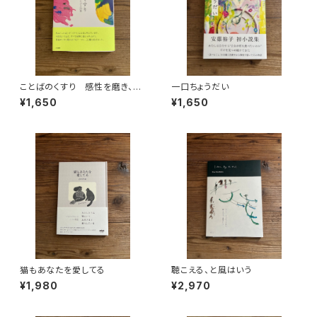
ことばのくすり 感性を磨き、不
一口ちょうだい
安を和らげる33篇
¥1,650
¥1,650
猫もあなたを愛してる
聴こえる、と風はいう
¥1,980
¥2,970