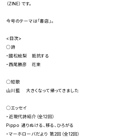
（ZINE）です。
今号のテーマは「書店」。
<目次>
○詩
・國松絵梨 抵抗する
・西尾勝彦 花束
◯短歌
山川藍 大きくなって帰ってきました
◯エッセイ
・近現代詩紹介（全12回）
Pippo 通りぬける、移る、ひろがる
・マーホローバだより 第2回（全12回）