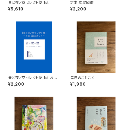
青と夜ノ空セレクト便 1st
定本 本屋図鑑
¥5,610
¥2,200
青と夜ノ空セレクト便 1st おた
毎日のことこと
めし
¥2,200
¥1,980