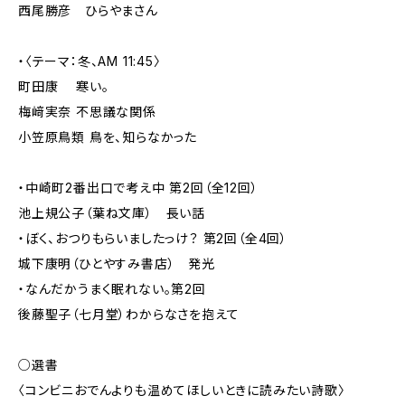
西尾勝彦 ひらやまさん
・〈テーマ：冬、AM 11:45〉
町田康 寒い。
梅﨑実奈 不思議な関係
小笠原鳥類 鳥を、知らなかった
・中崎町2番出口で考え中 第2回（全12回）
池上規公子（葉ね文庫） 長い話
・ぼく、おつりもらいましたっけ？ 第2回（全4回）
城下康明（ひとやすみ書店） 発光
・なんだかうまく眠れない。第2回
後藤聖子（七月堂）わからなさを抱えて
○選書
〈コンビニおでんよりも温めてほしいときに読みたい詩歌〉