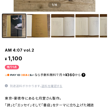
1
/6
AM 4:07 vol.2
1,100
¥
残り1点
¥360
なら
手数料無料で
月々
から
別途送料がかかります。
送料を確認する
東京・豪徳寺にある七月堂さん製作。
「詩」と「エッセイ」そして「書店」をテーマに立ち上げた雑誌