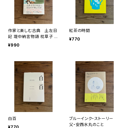
作家と楽しむ古典 土左日
紅茶の時間
記 堤中納言物語 枕草子 方
¥770
丈記 徒然草
¥990
白百
ブルーインク・ストーリー
父・安西水丸のこと
¥770